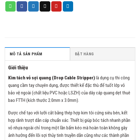
MÔ TẢ SẢN PHẨM
ĐẶT HÀNG
Giới thiệu
Kìm tách vỏ sợi quang (Drop Cable Stripper)
là dụng cụ thi công
quang cầm tay chuyên dụng, được thiết kế đặc thù để tuốt lớp vỏ
bảo vệ ngoài (chất liệu PVC hoặc LSZH) của dây cáp quang dẹt thuê
bao FTTH (kích thước 2.0mm x 3.0mm).
Được chế tạo với lưỡi cắt bằng thép hợp kim tôi cứng siêu bén, kết
hợp rãnh trượt dẫn cáp chuẩn xác. Thiết bị giúp bóc tách nhanh phần
vỏ nhựa ngoài chỉ trong một lần bấm kéo mà hoàn toàn không gây
ảnh hưởng đến lõi sợi thủy tinh truyền dẫn cũng như các thành phần