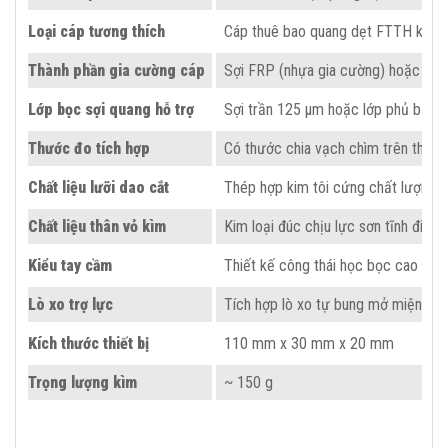
Loại cáp tương thích
Cáp thuê bao quang dẹt FTTH kích 
Thành phần gia cường cáp
Sợi FRP (nhựa gia cường) hoặc Dây 
Lớp bọc sợi quang hỗ trợ
Sợi trần 125 µm hoặc lớp phủ bảo
Thước đo tích hợp
Có thước chia vạch chìm trên thân 
Chất liệu lưỡi dao cắt
Thép hợp kim tôi cứng chất lượng c
Chất liệu thân vỏ kìm
Kim loại đúc chịu lực sơn tĩnh điện 
Kiểu tay cầm
Thiết kế công thái học bọc cao su
Lò xo trợ lực
Tích hợp lò xo tự bung mở miệng k
Kích thước thiết bị
110 mm x 30 mm x 20 mm
Trọng lượng kìm
~ 150 g