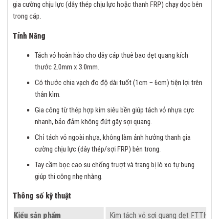
gia cường chịu lực (dây thép chịu lực hoặc thanh FRP) chạy dọc bên
trong cáp.
Tính Năng
Tách vỏ hoàn hảo cho dây cáp thuê bao dẹt quang kích
thước 2.0mm x 3.0mm.
Có thước chia vạch đo độ dài tuốt (1cm – 6cm) tiện lợi trên
thân kìm.
Gia công từ thép hợp kim siêu bền giúp tách vỏ nhựa cực
nhanh, bảo đảm không đứt gãy sợi quang.
Chỉ tách vỏ ngoài nhựa, không làm ảnh hưởng thanh gia
cường chịu lực (dây thép/sợi FRP) bên trong.
Tay cầm bọc cao su chống trượt và trang bị lò xo tự bung
giúp thi công nhẹ nhàng.
Thông số kỹ thuật
Kiểu sản phẩm
Kìm tách vỏ sợi quang dẹt FTTH (Dr