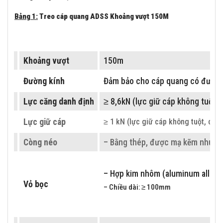
Bảng 1:
Treo cáp quang ADSS Khoảng vượt 150M
Khoảng vượt
150m
Đường kính
Đảm bảo cho cáp quang có đườn
Lực căng danh định
≥ 8,6kN (lực giữ cáp không tuột, 
Lực giữ cáp
≥ 1 kN (lực giữ cáp không tuột, cấu 
Còng néo
– Bằng thép, được mạ kẽm nhúng
– Hợp kim nhôm (aluminum alloy).
Vỏ bọc
– Chiều dài: ≥ 100mm