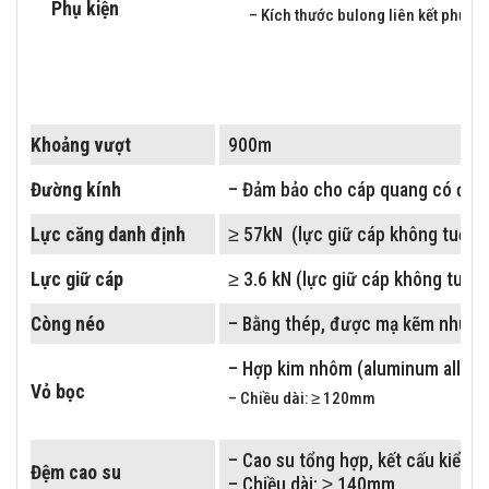
Phụ kiện
– Kích thước bulong liên kết phụ ki
Khối lượng bộ treo
≤ 5kg
Khoảng vượt
900m
Bảng 6:
Treo cáp quang ADSS Khoảng vượt 900M
Đường kính
– Đảm bảo cho cáp quang có đườ
Lực căng danh định
≥ 57kN (lực giữ cáp không tuột, c
Lực giữ cáp
≥ 3.6 kN (lực giữ cáp không tuột, 
Còng néo
– Bằng thép, được mạ kẽm nhúng
– Hợp kim nhôm (aluminum alloy)
Vỏ bọc
– Chiều dài: ≥ 120mm
– Cao su tổng hợp, kết cấu kiểu 2
Đệm cao su
– Chiều dài: ≥ 140mm