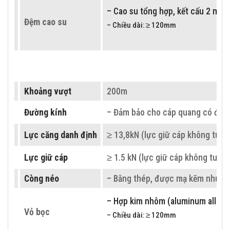
– Cao su tổng hợp, kết cấu 2 mảnh
Đệm cao su
– Chiều dài: ≥ 120mm
– Làm bằng thép cường lực mạ kẽ
– Chiều dài: ≥ 600mm
Các dây chịu lực
Khoảng vượt
200m
– Đường kính, số lượng các sợi dây chị
Đường kính
– Đảm bảo cho cáp quang có đườ
– Các bulong liên kết, chốt hãm
Lực căng danh định
≥ 13,8kN (lực giữ cáp không tuột,
– Kích thước bulong liên kết phụ kiện:
Phụ kiện
– Kích thước bulong kẹp: ≥ M8
Lực giữ cáp
≥ 1.5 kN (lực giữ cáp không tuột, 
Còng néo
– Bằng thép, được mạ kẽm nhúng
Khối lượng bộ treo
≤ 1,5kg
– Hợp kim nhôm (aluminum alloy).
Bảng 2:
Treo cáp quang ADSS Khoảng vượt 200M
Vỏ bọc
– Chiều dài: ≥ 120mm