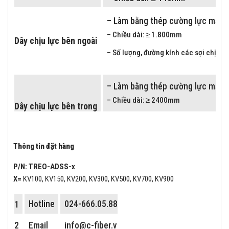
– Làm bằng thép cường lực mạ kẽ
– Chiều dài: ≥ 1.800mm
Dây chịu lực bên ngoài
– Số lượng, đường kính các sợi chịu l
– Làm bằng thép cường lực mạ kẽ
– Chiều dài: ≥ 2400mm
Dây chịu lực bên trong
– Số lượng, đường kính các sợi chịu l
Thông tin đặt hàng
– Các bulong liên kết, chốt hãm
P/N: TREO-ADSS-x
Phụ kiện
– Kích thước bulong liên kết phụ kiện:
X=
KV100, KV150, KV200, KV300, KV500, KV700, KV900
1
Hotline
024-666.05.888
Khối lượng bộ treo
≤ 6kg
2
Email
info@c-fiber.vn