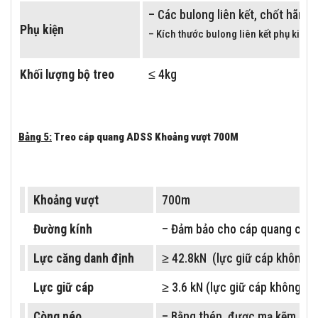
– Các bulong liên kết, chốt hãm
Phụ kiện
– Kích thước bulong liên kết phụ kiện:
Khối lượng bộ treo
≤ 4kg
Bảng 5:
Treo cáp quang ADSS Khoảng vượt 700M
Khoảng vượt
700m
Đường kính
– Đảm bảo cho cáp quang có đ
Lực căng danh định
≥ 42.8kN (lực giữ cáp không tu
Lực giữ cáp
≥ 3.6 kN (lực giữ cáp không tuộ
Còng néo
– Bằng thép, được mạ kẽm nh