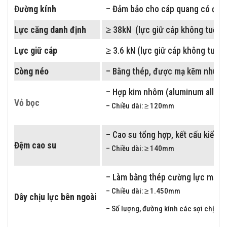
Đ
ường kính
– Đảm bảo cho cáp quang có đườ
Lực căng danh định
≥ 38kN (lực giữ cáp không tuột, c
Lực giữ cáp
≥ 3.6 kN (lực giữ cáp không tuột, 
Còng néo
– Bằng thép, được mạ kẽm nhúng
– Hợp kim nhôm (aluminum alloy)
Vỏ bọc
– Chiều dài: ≥ 120mm
– Cao su tổng hợp, kết cấu kiểu 2
Đệm cao su
– Chiều dài: ≥ 140mm
– Làm bằng thép cường lực mạ kẽ
– Chiều dài: ≥ 1.450mm
Dây chịu lực bên ngoài
– Số lượng, đường kính các sợi chịu l