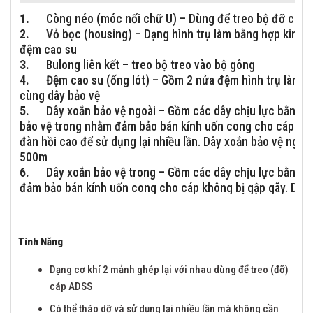
1.
Còng néo (móc nối chữ U) – Dùng để treo bộ đỡ cáp v
2.
Vỏ bọc (housing) – Dạng hình trụ làm bằng hợp kim nh
đệm cao su
3.
Bulong liên kết – treo bộ treo vào bộ gông
4.
Đệm cao su (ống lót) – Gồm 2 nửa đệm hình trụ làm bằ
cùng dây bảo vệ
5.
Dây xoắn bảo vệ ngoài – Gồm các dây chịu lực bằng th
bảo vệ trong nhằm đảm bảo bán kính uốn cong cho cáp khôn
đàn hồi cao để sử dụng lại nhiều lần. Dây xoắn bảo vệ ngoà
500m
6.
Dây xoắn bảo vệ trong – Gồm các dây chịu lực bằng t
đảm bảo bán kính uốn cong cho cáp không bị gập gãy. Dây 
dụng lại nhiều lần
7.
Bulong kẹp – Tạo lực ép giữ cáp
Tính Năng
Dạng cơ khí 2 mảnh ghép lại với nhau dùng để treo (đỡ)
cáp ADSS
Có thể tháo dỡ và sử dụng lại nhiều lần mà không cần