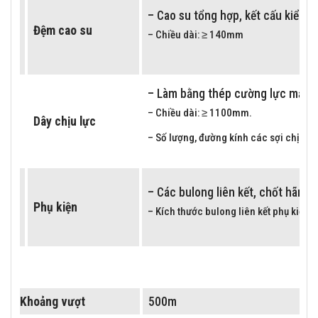
– Cao su tổng hợp, kết cấu kiểu 2
Đệm cao su
– Chiều dài: ≥ 140mm
– Làm bằng thép cường lực mạ kẽ
– Chiều dài: ≥ 1100mm.
Dây chịu lực
– Số lượng, đường kính các sợi chịu l
– Các bulong liên kết, chốt hãm 
Phụ kiện
– Kích thước bulong liên kết phụ kiện:
Khối lượng bộ treo
≤ 3kg
Khoảng vượt
500m
Bảng 4:
Treo cáp quang ADSS Khoảng vượt 500M