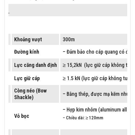
Bảng 3:
Treo cáp quang ADSS Khoảng vượt 300M
Khoảng vượt
300m
Đường kính
– Đảm bảo cho cáp quang có đườn
Lực căng danh định
≥ 15,2kN (lực giữ cáp không tuột,
Lực giữ cáp
≥ 1.5 kN (lực giữ cáp không tuột, 
Còng néo (Bow
– Bằng thép, được mạ kẽm nhúng
Shackle)
– Hợp kim nhôm (aluminum alloy).
Vỏ bọc
– Chiều dài: ≥ 120mm