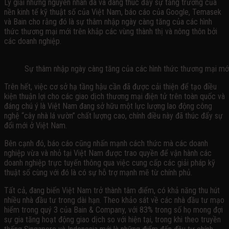
Lý giải những nguyên nhân đã và đang thúc đẩy sự tăng trưởng của
nền kinh tế kỹ thuật số của Việt Nam, báo cáo của Google, Temasek
và Bain cho rằng đó là sự thâm nhập ngày càng tăng của các hình
thức thương mại mới trên khắp các vùng thành thị và nông thôn bởi
các doanh nghiệp.
Sự thâm nhập ngày càng tăng của các hình thức thương mại mới 
Trên hết, việc cơ sở hạ tầng hậu cần đã được cải thiện để tạo điều
kiện thuận lợi cho các giao dịch thương mại điện tử trên toàn quốc và
đáng chú ý là Việt Nam đang sở hữu một lực lượng lao động công
nghệ “cây nhà lá vườn” chất lượng cao, chính điều này đã thúc đẩy sự
đổi mới ở Việt Nam.
Bên cạnh đó, báo cáo cũng nhấn mạnh cách thức mà các doanh
nghiệp vừa và nhỏ tại Việt Nam được trao quyền để vận hành các
doanh nghiệp trực tuyến thông qua việc cung cấp các giải pháp kỹ
thuật số cùng với đó là có sự hỗ trợ mạnh mẽ từ chính phủ.
Tất cả, đang biến Việt Nam trở thành tâm điểm, có khả năng thu hút
nhiều nhà đầu tư trong dài hạn. Theo khảo sát về các nhà đầu tư mạo
hiểm trong quý 3 của Bain & Company, với 83% trong số họ mong đợi
sự gia tăng hoạt động giao dịch so với hiện tại, trong khi theo truyền