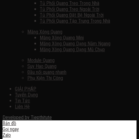
Tủ Phối Quang Treo Trong Nhà
Tủ Phối Quang Treo Ngoài Trời
Tủ Phối Quang Đặt Bệ Ngoài Trời
Tủ Phối Quang Tập Trung Trong Nhà
Măng Xông Quang
Măng Xông Quang Mini
Măng Xông Quang Dạng Nằm Ngang
Măng Xông Quang Dạng Mũ Chụp
Module Quang
Suy Hao Quang
Đầu nối quang nhanh
Phụ Kiện Thi Công
GIẢI PHÁP
Tuyển Dụng
Tin Tức
Liên Hệ
Developed by
Tiepthitute
Bản đồ
Gọi ngay
Zalo