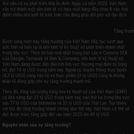
thứ vẫn có sự phát triển khá ổn định. Ngay cả năm 2020, Việt Nam
vẫn trở thành một nền kinh tế có hiệu suất hàng đầu châu Á vào thời
điểm nhiều nền kinh tế trên toàn cầu đang phải đối phó với đại dịch.
Tăng trưởng kinh tế kỹ thuật 
Bước sang năm nay, tăng trưởng của Việt Nam tiếp tục vượt qua
ước tính và hiện tại là nền kinh tế kỹ thuật số phát triển nhanh nhất
trong khu vực. Theo ấn bản mới nhất trong báo cáo e-Conomy SEA
của Google, Temasek và Bain & Company, nền kinh tế kỹ thuật số
Việt Nam đang được dẫn đầu bởi lĩnh vực thương mại điện tử bùng
nổ, đạt 14 tỷ USD trong năm nay. Ngoài ra, truyền thông trực tuyến
(4,3 tỷ USD) cùng vận tải và thực phẩm (3 tỷ USD) cũng là những
nhân tố đóng góp cho sự tăng trưởng mạnh mẽ.
Theo đó, tổng sản lượng hàng hóa kỹ thuật số của Việt Nam (GMV)
có khả năng đạt 23 tỷ USD trong năm nay, cao thứ ba trong khu vực
sau 77 tỷ USD của Indonesia và 33 tỷ USD của Thái Lan. Tuy nhiên,
với tốc độ tăng trưởng nhanh chóng như thế này, Việt Nam có thể sẽ
đạt được mức tăng gấp đôi vào năm 2025 lên 49 tỷ USD.
Nguyên nhân của sự tăng trưởng?