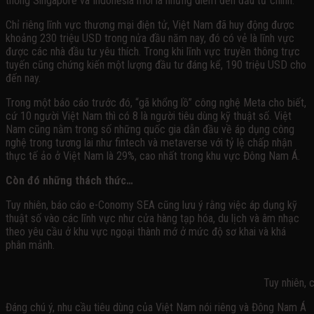
thống Singapore và Indonesia mới là những điểm đến đầu tư chính.
Chỉ riêng lĩnh vực thương mại điện tử, Việt Nam đã huy động được
khoảng 230 triệu USD trong nửa đầu năm nay, đó có vẻ là lĩnh vực
được các nhà đầu tư yêu thích. Trong khi lĩnh vực truyền thông trực
tuyến cũng chứng kiến một lượng đầu tư đáng kể, 190 triệu USD cho
đến nay.
Trong một báo cáo trước đó, “gã khổng lồ” công nghệ Meta cho biết,
cứ 10 người Việt Nam thì có 8 là người tiêu dùng kỹ thuật số. Việt
Nam cũng nằm trong số những quốc gia dẫn đầu về áp dụng công
nghệ trong tương lai như fintech và metaverse với tỷ lệ chấp nhận
thực tế ảo ở Việt Nam là 29%, cao nhất trong khu vực Đông Nam Á.
Còn đó những thách thức…
Tuy nhiên, báo cáo e-Conomy SEA cũng lưu ý rằng việc áp dụng kỹ
thuật số vào các lĩnh vực như cửa hàng tạp hóa, du lịch và âm nhạc
theo yêu cầu ở khu vực ngoại thành mớ ở mức độ sơ khai và khá
phân mảnh.
Tuy nhiên, còn đó những t
Đáng chú ý, nhu cầu tiêu dùng của Việt Nam nói riêng và Đông Nam Á