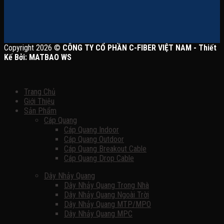
Copyright 2026 ©
CÔNG TY CỔ PHẦN C-FIBER VIỆT NAM - Thiết
Kế Bởi: MATBAO WS
Trang Chủ
Giới Thiệu
Sản Phẩm
Cáp Quang
Cáp Quang Indoor
Cáp Quang Outdoor
Cáp Quang Breakout Cable
Cáp Quang Drop Cable
Dây Nhảy Quang
Dây Nhảy Quang Trong Nhà
Dây Nhảy Quang Ngoài Trời
Dây Nhảy Quang MTP/MPO
Dây Nhảy Quang MPC