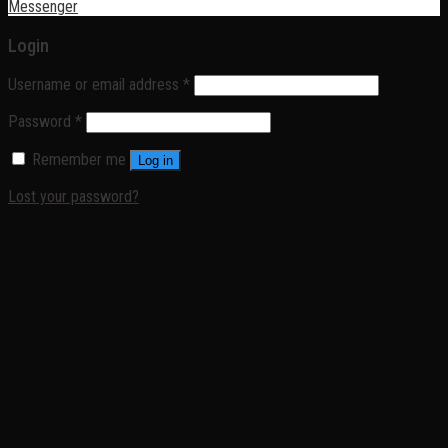
Messenger
Login
Username or email address
*
Password
*
Remember me
Log in
Lost your password?