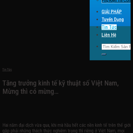
Phụ Kiện Thi Công
GIẢI PHÁP
Tuyển Dụng
Tin Tức
Liên Hệ
Search for:
Tin Tức
Tăng trưởng kinh tế kỹ thuật số Việt Nam,
Mừng thì có mừng…
Hai năm đại dịch vừa qua, khi mà hầu hết các nền kinh tế trên thế giới
gặp phải những thách thức nghiêm trọng thì riêng ở Việt Nam, mọi