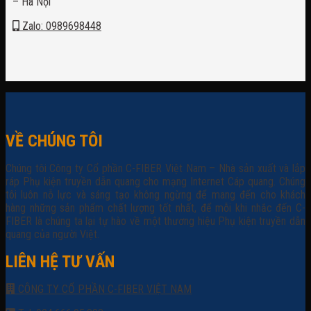
– Hà Nội
Zalo: 0989698448
VỀ CHÚNG TÔI
Chúng tôi Công ty Cổ phần C-FIBER Việt Nam – Nhà sản xuất và lắp
ráp Phụ kiện truyền dẫn quang cho mạng Internet Cáp quang. Chúng
tôi luôn nỗ lực và sáng tạo không ngừng để mang đến cho khách
hàng những sản phẩm chất lượng tốt nhất, để mỗi khi nhắc đến C-
FIBER là chúng ta lại tự hào về một thương hiệu Phụ kiện truyền dẫn
quang của người Việt.
LIÊN HỆ TƯ VẤN
CÔNG TY CỔ PHẦN C-FIBER VIỆT NAM