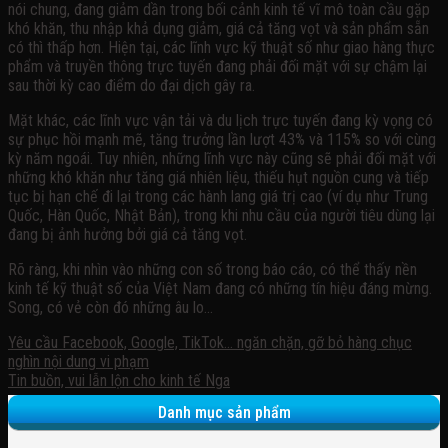
nói chung, đang giảm dần trong bối cảnh kinh tế vĩ mô toàn cầu gặp
khó khăn, thu nhập khả dụng giảm, giá cả tăng vọt và sản phẩm sẵn
có thì thấp hơn. Hiện tại, các lĩnh vực kỹ thuật số như giao hàng thực
phẩm và truyền thông trực tuyến đang phải đối mặt với sự chậm lại
sau thời kỳ cao điểm do đại dịch gây ra.
Mặt khác, các lĩnh vực vận tải và du lịch trực tuyến đang kỳ vọng có
sự phục hồi mạnh mẽ, tăng trưởng lần lượt 43% và 115% so với cùng
kỳ năm ngoái. Tuy nhiên, những lĩnh vực này cũng sẽ phải đối mặt với
những khó khăn như tăng giá nhiên liệu, thiếu hụt nguồn cung và tiếp
tục bị hạn chế đi lại trong các hành lang giá trị cao (ví dụ như Trung
Quốc, Hàn Quốc, Nhật Bản), trong khi nhu cầu của người tiêu dùng lại
đang bị ảnh hưởng bởi giá cả tăng vọt.
Rõ ràng, khi nhìn vào những con số trong báo cáo, có thể thấy nền
kinh tế kỹ thuật số của Việt Nam đang có những tín hiệu đáng mừng.
Song, có vẻ còn đó những âu lo…
Yêu cầu Facebook, Google, TikTok… ngăn chặn, gỡ bỏ hàng chục
nghìn nội dung vi phạm
Tin buồn, vui lẫn lộn cho kinh tế Nga
Danh mục sản phẩm