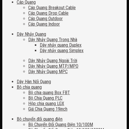
Cáp Quang
Cáp Quang Breakout Cable
Cáp Quang Drop Cable
Cáp Quang Outdoor
Cáp Quang Indoor
Dây Nhảy Quang
Dây Nhảy Quang Trong Nhà
Dây nhảy quang Duplex
Dây nhảy quang Simplex
Dây Nhảy Quang Ngoài Trời
Dây Nhảy Quang MTP/MPO
Dây Nhảy Quang MPC
Dây Hàn Nối Quang
Bộ chia quang
Bộ chia quang Box FBT
Bộ Chia Quang PLC
Hộp chia quang LGX
Giá Chia Quang 19inch
Bộ chuyển đổi quang điện
Bộ Chuyển Đổi Quang Điện 10/100M