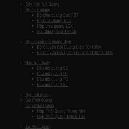
Dây Hàn Nối Quang
Bộ chia quang
Bộ chia quang Box FBT
Bộ Chia Quang PLC
Hộp chia quang LGX
Giá Chia Quang 19inch
Bộ chuyển đổi quang điện
Bộ Chuyển Đổi Quang Điện 10/100M
Bộ Chuyển Đổi Quang Điện 10/100/1000M
Đầu Nối Quang
Đầu nối quang SC
Đầu nối quang LC
Đầu nối quang FC
Đầu nối quang ST
Rệp nối quang
Giá Phối Quang
Hộp Phối Quang
Hộp Phối Quang Trong Nhà
Hộp Phối Quang Ngoài Trời
Tủ Phối Quang