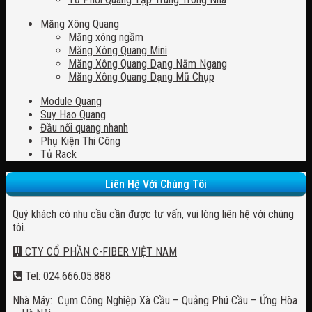
Măng Xông Quang
Măng xông ngầm
Măng Xông Quang Mini
Măng Xông Quang Dạng Nằm Ngang
Măng Xông Quang Dạng Mũ Chụp
Module Quang
Suy Hao Quang
Đầu nối quang nhanh
Phụ Kiện Thi Công
Tủ Rack
Liên Hệ Với Chúng Tôi
Quý khách có nhu cầu cần được tư vấn, vui lòng liên hệ với chúng
tôi.
CTY CỔ PHẦN C-FIBER VIỆT NAM
Tel: 024.666.05.888
Nhà Máy: Cụm Công Nghiệp Xà Cầu – Quảng Phú Cầu – Ứng Hòa