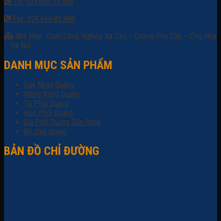
Tel: 024.666.05.888
Fax: 024.666.05.888
Nhà Máy: Cụm Công Nghiệp Xà Cầu – Quảng Phú Cầu – Ứng Hòa
– Hà Nội
DANH MỤC SẢN PHẨM
Dây Nhảy Quang
Măng Xông Quang
Tủ Phối Quang
Hộp Phối Quang
Giá Phối Quang Gắn Rack
Bộ chia quang
BẢN ĐỒ CHỈ ĐƯỜNG