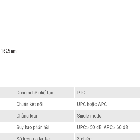
, 1625 nm
Công nghệ chế tạo
PLC
Chuẩn kết nối
UPC hoặc APC
Chủng loại
Single mode
Suy hao phản hồi
UPC≥ 50 dB, APC≥ 60 dB
Số lượng adapter
3 chiếc