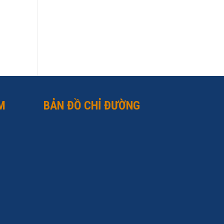
M
BẢN ĐỒ CHỈ ĐƯỜNG