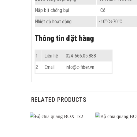
Nắp bịt chống bụi
Có
Nhiệt độ hoạt động
-10⁰C÷70⁰C
Thông tin đặt hàng
1
Liên hệ
024-666.05.888
2
Email
info@c-fiber.vn
RELATED PRODUCTS