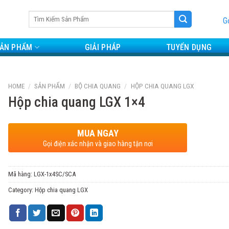
Search
G
for:
ẢN PHẨM
GIẢI PHÁP
TUYỂN DỤNG
HOME
/
SẢN PHẨM
/
BỘ CHIA QUANG
/
HỘP CHIA QUANG LGX
Hộp chia quang LGX 1×4
MUA NGAY
Gọi điện xác nhận và giao hàng tận nơi
Mã hàng:
LGX-1x4SC/SCA
Category:
Hộp chia quang LGX