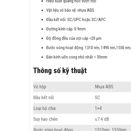
Hiệu suất quang học vượt trội
Vật liệu vỏ bảo vệ: nhựa ABS
Đầu kết nối: SC/UPC hoặc SC/APC
Đường kính cáp: 0.9mm
Độ đồng đều của sợi cáp <20 µm
Bước sóng hoạt động: 1310 nm, 1490 nm,1550 nm
Bán kính uốn cong nhỏ nhất = 30mm
Thông số kỹ thuật
Vỏ hộp
Nhựa ABS
Đầu kết nối
SC
Loại bộ chia
1×4
Suy hao chèn
≤7.4 dB
Bước sóng hoạt động
1310nm, 1550nm