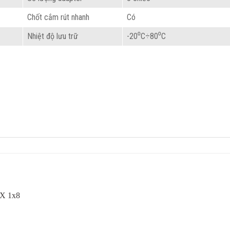
Chốt cắm rút nhanh
Có
Nhiệt độ lưu trữ
-20⁰C÷80⁰C