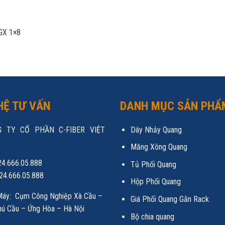
LGX 1×8
HỆ TƯ VẤN
DANH MỤC SẢN PHẨ
 TY CỔ PHẦN C-FIBER VIỆT
Dây Nhảy Quang
Măng Xông Quang
24.666.05.888
Tủ Phối Quang
24.666.05.888
Hộp Phối Quang
áy: Cụm Công Nghiệp Xà Cầu –
Giá Phối Quang Gắn Rack
ú Cầu – Ứng Hòa – Hà Nội
Bộ chia quang