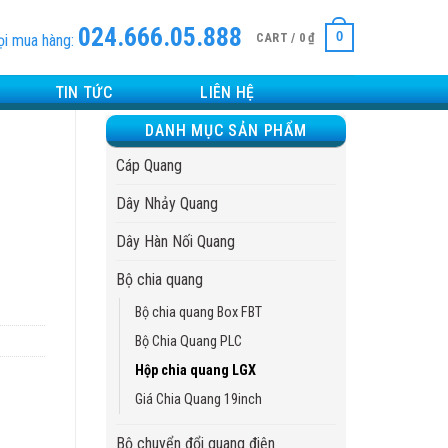
024.666.05.888
0
CART /
0
₫
ọi mua hàng:
TIN TỨC
LIÊN HỆ
DANH MỤC SẢN PHẨM
Cáp Quang
Dây Nhảy Quang
Dây Hàn Nối Quang
Bộ chia quang
Bộ chia quang Box FBT
Bộ Chia Quang PLC
Hộp chia quang LGX
Giá Chia Quang 19inch
Bộ chuyển đổi quang điện