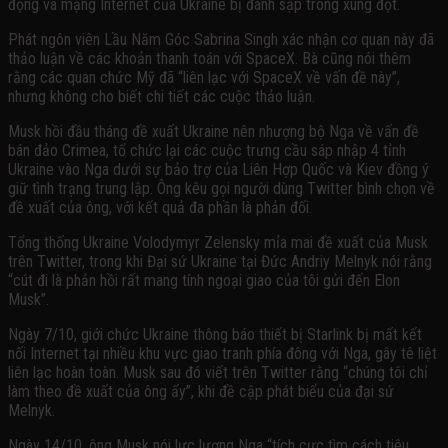
động và mạng Internet của Ukraine bị đánh sập trong xung đột.
Phát ngôn viên Lầu Năm Góc Sabrina Singh xác nhận cơ quan này đã
thảo luận về các khoản thanh toán với SpaceX. Bà cũng nói thêm
rằng các quan chức Mỹ đã “liên lạc với SpaceX về vấn đề này”,
nhưng không cho biết chi tiết các cuộc thảo luận.
Musk hồi đầu tháng đề xuất Ukraine nên nhượng bộ Nga về vấn đề
bán đảo Crimea, tổ chức lại các cuộc trưng cầu sáp nhập 4 tỉnh
Ukraine vào Nga dưới sự bảo trợ của Liên Hợp Quốc và Kiev đồng ý
giữ tình trạng trung lập. Ông kêu gọi người dùng Twitter bình chọn về
đề xuất của ông, với kết quả đa phần là phản đối.
Tổng thống Ukraine Volodymyr Zelensky mỉa mai đề xuất của Musk
trên Twitter, trong khi Đại sứ Ukraine tại Đức Andriy Melnyk nói rằng
“cút đi là phản hồi rất mang tính ngoại giao của tôi gửi đến Elon
Musk”.
Ngày 7/10, giới chức Ukraine thông báo thiết bị Starlink bị mất kết
nối Internet tại nhiều khu vực giao tranh phía đông với Nga, gây tê liệt
liên lạc hoàn toàn. Musk sau đó viết trên Twitter rằng “chúng tôi chỉ
làm theo đề xuất của ông ấy”, khi đề cập phát biểu của đại sứ
Melnyk.
Ngày 14/10, ông Musk nói lực lượng Nga “tích cực tìm cách tiêu