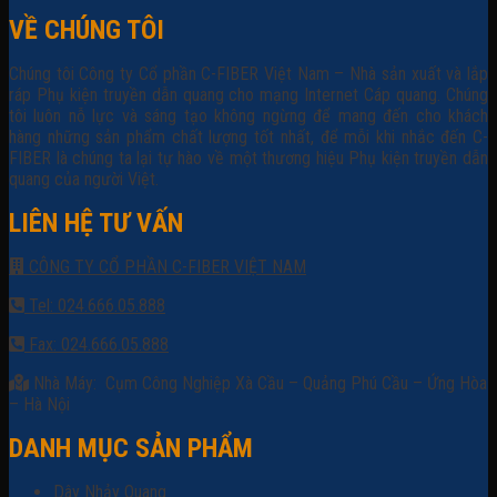
VỀ CHÚNG TÔI
Chúng tôi Công ty Cổ phần C-FIBER Việt Nam – Nhà sản xuất và lắp
ráp Phụ kiện truyền dẫn quang cho mạng Internet Cáp quang. Chúng
tôi luôn nỗ lực và sáng tạo không ngừng để mang đến cho khách
hàng những sản phẩm chất lượng tốt nhất, để mỗi khi nhắc đến C-
FIBER là chúng ta lại tự hào về một thương hiệu Phụ kiện truyền dẫn
quang của người Việt.
LIÊN HỆ TƯ VẤN
CÔNG TY CỔ PHẦN C-FIBER VIỆT NAM
Tel: 024.666.05.888
Fax: 024.666.05.888
Nhà Máy: Cụm Công Nghiệp Xà Cầu – Quảng Phú Cầu – Ứng Hòa
– Hà Nội
DANH MỤC SẢN PHẨM
Dây Nhảy Quang