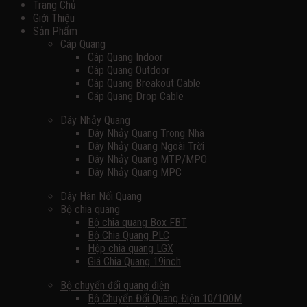
Trang Chủ
Giới Thiệu
Sản Phẩm
Cáp Quang
Cáp Quang Indoor
Cáp Quang Outdoor
Cáp Quang Breakout Cable
Cáp Quang Drop Cable
Dây Nhảy Quang
Dây Nhảy Quang Trong Nhà
Dây Nhảy Quang Ngoài Trời
Dây Nhảy Quang MTP/MPO
Dây Nhảy Quang MPC
Dây Hàn Nối Quang
Bộ chia quang
Bộ chia quang Box FBT
Bộ Chia Quang PLC
Hộp chia quang LGX
Giá Chia Quang 19inch
Bộ chuyển đổi quang điện
Bộ Chuyển Đổi Quang Điện 10/100M