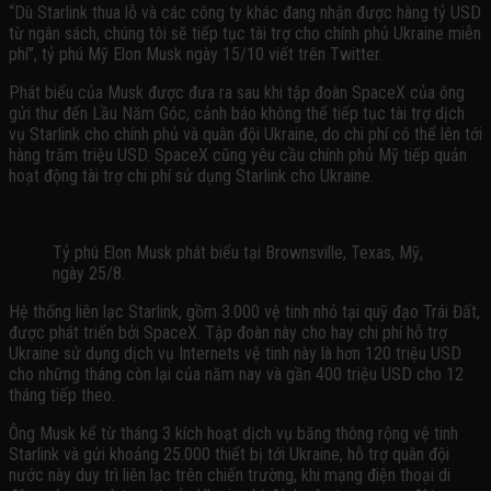
“Dù Starlink thua lỗ và các công ty khác đang nhận được hàng tỷ USD
từ ngân sách, chúng tôi sẽ tiếp tục tài trợ cho chính phủ Ukraine miễn
phí”, tỷ phú Mỹ Elon Musk ngày 15/10 viết trên Twitter.
Phát biểu của Musk được đưa ra sau khi tập đoàn SpaceX của ông
gửi thư đến Lầu Năm Góc, cảnh báo không thể tiếp tục tài trợ dịch
vụ Starlink cho chính phủ và quân đội Ukraine, do chi phí có thể lên tới
hàng trăm triệu USD. SpaceX cũng yêu cầu chính phủ Mỹ tiếp quản
hoạt động tài trợ chi phí sử dụng Starlink cho Ukraine.
Tỷ phú Elon Musk phát biểu tại Brownsville, Texas, Mỹ,
ngày 25/8.
Hệ thống liên lạc Starlink, gồm 3.000 vệ tinh nhỏ tại quỹ đạo Trái Đất,
được phát triển bởi SpaceX. Tập đoàn này cho hay chi phí hỗ trợ
Ukraine sử dụng dịch vụ Internets vệ tinh này là hơn 120 triệu USD
cho những tháng còn lại của năm nay và gần 400 triệu USD cho 12
tháng tiếp theo.
Ông Musk kể từ tháng 3 kích hoạt dịch vụ băng thông rộng vệ tinh
Starlink và gửi khoảng 25.000 thiết bị tới Ukraine, hỗ trợ quân đội
nước này duy trì liên lạc trên chiến trường, khi mạng điện thoại di