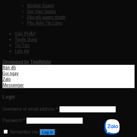
Module Quang
Suy Hao Quang
Đầu nối quang nhanh
Phụ Kiện Thi Công
GIẢI PHÁP
Tuyển Dụng
Tin Tức
Liên Hệ
Developed by
Tiepthitute
Bản đồ
Gọi ngay
Zalo
Messenger
Login
Username or email address
*
Password
*
Remember me
Log in