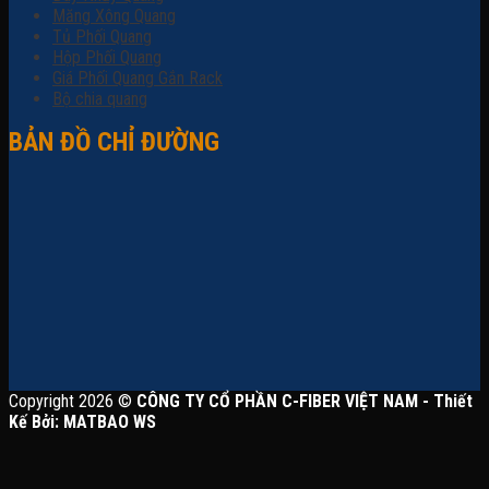
Măng Xông Quang
Tủ Phối Quang
Hộp Phối Quang
Giá Phối Quang Gắn Rack
Bộ chia quang
BẢN ĐỒ CHỈ ĐƯỜNG
Copyright 2026 ©
CÔNG TY CỔ PHẦN C-FIBER VIỆT NAM - Thiết
Kế Bởi: MATBAO WS