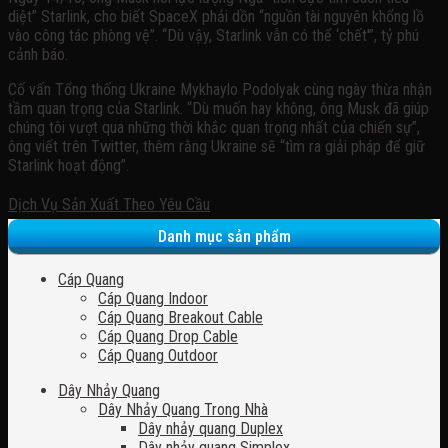
diệt” Starlink, cho biết SpaceX phải dồn “nguồn tài nguyên khổng lồ
vào công tác phòng vệ”. “Dù vậy, Starlink vẫn có thể ‘chết'”, tỷ phú
cảnh báo.
Cố vấn Tổng thống Ukraine Mykhaylo Podolyak cùng ngày thừa nhận
tầm quan trọng của Starlink. “Dù muốn hay không, ông Musk đã giúp
chúng tôi vượt qua những thời khắc quan trọng nhất của chiến sự”,
ông viết trên Twitter, thêm rằng Ukraine sẽ “tìm ra giải pháp để giữ
Starlink hoạt động”.
Dịch Vụ Sản Xuất Theo Yêu Cầu
Danh mục sản phẩm
Cáp Quang
Cáp Quang Indoor
Cáp Quang Breakout Cable
Cáp Quang Drop Cable
Cáp Quang Outdoor
Dây Nhảy Quang
Dây Nhảy Quang Trong Nhà
Dây nhảy quang Duplex
Dây nhảy quang Simplex