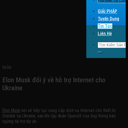
Phụ Kiện Thi Công
GIẢI PHÁP
Tuyển Dụng
Tin Tức
Liên Hệ
Search for:
Tin Tức
Elon Musk đổi ý về hỗ trợ Internet cho
Ukraine
Elon Musk
nói sẽ tiếp tục cung cấp dịch vụ Internet cho thiết bị
Starlink tại Ukraine, sau khi tập đoàn SpaceX của ông thông báo
ngừng tài trợ dự án.