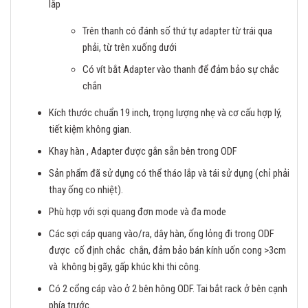
lắp
Trên thanh có đánh số thứ tự adapter từ trái qua
phải, từ trên xuống dưới
Có vít bắt Adapter vào thanh để đảm bảo sự chắc
chắn
Kích thước chuẩn 19 inch, trọng lượng nhẹ và cơ cấu hợp lý,
tiết kiệm không gian.
Khay hàn , Adapter được gắn sẵn bên trong ODF
Sản phẩm đã sử dụng có thể tháo lắp và tái sử dụng (chỉ phải
thay ống co nhiệt).
Phù hợp với sợi quang đơn mode và đa mode
Các sợi cáp quang vào/ra, dây hàn, ống lỏng đi trong ODF
được cố định chắc chắn, đảm bảo bán kính uốn cong >3cm
và không bị gãy, gấp khúc khi thi công.
Có 2 cổng cáp vào ở 2 bên hông ODF. Tai bắt rack ở bên cạnh
phía trước.