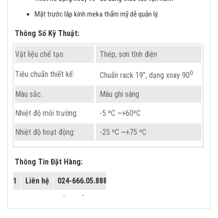
Mặt trước lắp kính meka thẩm mỹ dễ quản lý.
Thông Số Kỹ Thuật:
Vật liệu chế tạo:
Thép, sơn tĩnh điện
0
Tiêu chuẩn thiết kế:
Chuẩn rack 19″, dạng xoay 90
Màu sắc:
Màu ghi sáng
Nhiệt độ môi trường:
-5 ºC ~+60ºC
Nhiệt độ hoạt động:
-25 ºC ~+75 ºC
Độ ẩm tương đối:
≤90%( +30ºC)
Thông Tin Đặt Hàng:
Chiều cao
70~100Kpa
1
Liên hệ
024-666.05.888
Trọng lượng
3.5kg
2
Email
info@c-fiber.vn