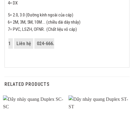
4= DX
5= 2.0, 3.0 (Đường kính ngoài của cáp)
6= 2M, 3M, 5M, 10M…. (chiều dài dây nhảy)
7= PVC, LSZH, OFNR.. (Chất liệu vỏ cáp)
1
Liên hệ
024-666.05.888
2
Email
info@c-fiber.vn
RELATED PRODUCTS