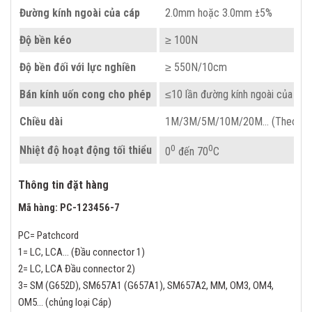
Đường kính ngoài của cáp
2.0mm hoặc 3.0mm ±5%
Độ bền kéo
≥ 100N
Độ bền đối với lực nghiền
≥ 550N/10cm
Bán kính uốn cong cho phép
≤10 lần đường kính ngoài của cáp
Chiều dài
1M/3M/5M/10M/20M… (Theo yêu
0
0
Nhiệt độ hoạt động tối thiểu
0
đến 70
C
Thông tin đặt hàng
Mã hàng:
PC-123456-7
PC= Patchcord
1= LC, LCA… (Đầu connector 1)
2= LC, LCA Đầu connector 2)
3= SM (G652D), SM657A1 (G657A1), SM657A2, MM, OM3, OM4,
OM5… (chủng loại Cáp)