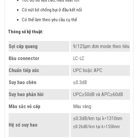
Tốc độ dữ liệu cao, hiệu suất tốt
Có nút bịt chống bụi ở đầu kết nối
Có thể làm theo yêu cầu cụ thể
Thông số kỹ thuật:
Sợi cáp quang
9/125µm đơn mode theo tiêu ch
Đầu connector
LC-LC
Chuẩn tiếp xúc
UPC hoặc APC
Suy hao chèn
≤0.3dB
Suy hao phản hồi
UPC≥50dB và APC≥60dB
Màu sắc vỏ cáp
Màu vàng
≤0.3dB/km tại λ=1310nm
Hệ số suy hao
≤0.26dB/km tại λ=1550nm