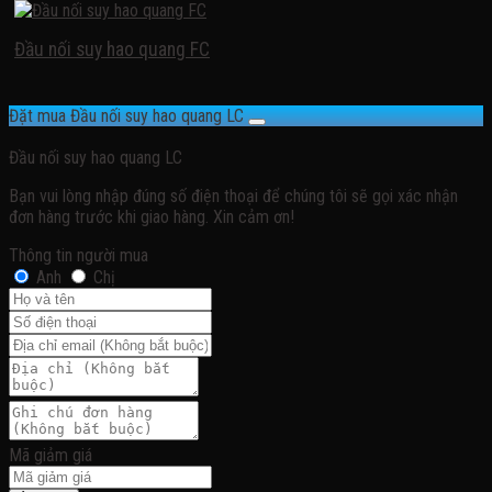
Đầu nối suy hao quang FC
Đặt mua Đầu nối suy hao quang LC
Đầu nối suy hao quang LC
Bạn vui lòng nhập đúng số điện thoại để chúng tôi sẽ gọi xác nhận
đơn hàng trước khi giao hàng. Xin cảm ơn!
Thông tin người mua
Anh
Chị
Mã giảm giá