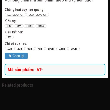
Chủng loại suy hao quang:
LC (LC/UPC)
LCA (LC/APC)
Kiểu sợi:
SM
MM
OM3
OM4
Kiểu kết nối:
SX
Chỉ số suy hao:
1dB
2dB
5dB
7dB
10dB
15dB
20dB
🔄 Chọn lại
Mã sản phẩm:
AT-
Related products