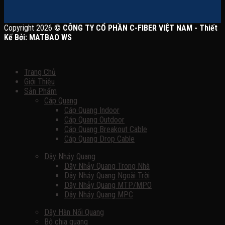
Copyright 2026 ©
CÔNG TY CỔ PHẦN C-FIBER VIỆT NAM - Thiết
Kế Bởi: MATBAO WS
Trang Chủ
Giới Thiệu
Sản Phẩm
Cáp Quang
Cáp Quang Indoor
Cáp Quang Outdoor
Cáp Quang Breakout Cable
Cáp Quang Drop Cable
Dây Nhảy Quang
Dây Nhảy Quang Trong Nhà
Dây Nhảy Quang Ngoài Trời
Dây Nhảy Quang MTP/MPO
Dây Nhảy Quang MPC
Dây Hàn Nối Quang
Bộ chia quang