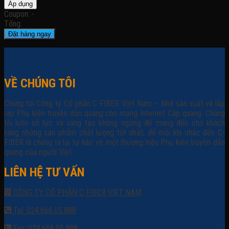
Áp dụng
Coupon: -
Tổng:
Đặt hàng ngay
VỀ CHÚNG TÔI
Chúng tôi Công ty Cổ phần C-FIBER Việt Nam – Nhà sản xuất và lắp
ráp Phụ kiện truyền dẫn quang cho mạng Internet Cáp quang. Chúng
tôi luôn nỗ lực và sáng tạo không ngừng để mang đến cho khách
hàng những sản phẩm chất lượng tốt nhất, để mỗi khi nhắc đến C-
FIBER là chúng ta lại tự hào về một thương hiệu Phụ kiện truyền dẫn
quang của người Việt.
LIÊN HỆ TƯ VẤN
CÔNG TY CỔ PHẦN C-FIBER VIỆT NAM
Tel: 024.666.05.888
Fax: 024.666.05.888