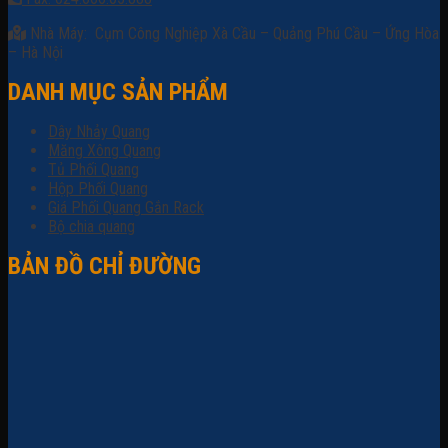
Nhà Máy: Cụm Công Nghiệp Xà Cầu – Quảng Phú Cầu – Ứng Hòa
– Hà Nội
DANH MỤC SẢN PHẨM
Dây Nhảy Quang
Măng Xông Quang
Tủ Phối Quang
Hộp Phối Quang
Giá Phối Quang Gắn Rack
Bộ chia quang
BẢN ĐỒ CHỈ ĐƯỜNG