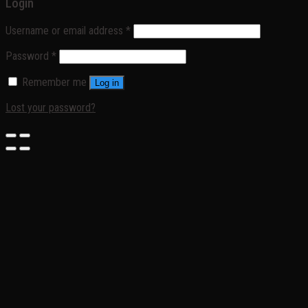
Login
Username or email address
*
Password
*
Remember me
Log in
Lost your password?