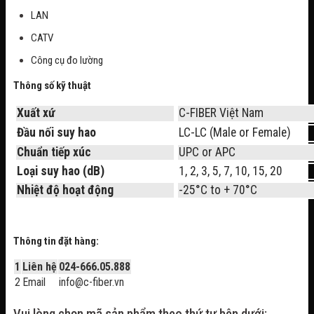
LAN
CATV
Công cụ đo lường
Thông số kỹ thuật
Xuất xứ
C-FIBER Việt Nam
Đầu nối suy hao
LC-LC (Male or Female)
Chuẩn tiếp xúc
UPC or APC
Loại suy hao (dB)
1, 2, 3, 5, 7, 10, 15, 20
Nhiệt độ hoạt động
-25°C to + 70°C
Thông tin đặt hàng:
1
Liên hệ
024-666.05.888
2
Email
info@c-fiber.vn
Vui lòng chọn mã sản phẩm theo thứ tự bên dưới: