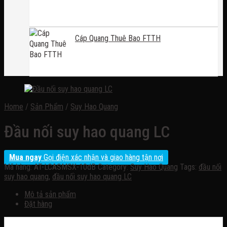
Cáp Quang Thuê Bao FTTH
Home
/
Sản Phẩm
/
Suy Hao Quang
Đầu nối suy hao quang LC
Mua ngay
Gọi điện xác nhận và giao hàng tận nơi
Mã hàng:
AT-LCASMSX-10dB
Category:
Suy Hao Quang
Tags:
đầu nối
suy hao quang
,
đầu nối suy hao quang LC
Mô tả sản phẩm
Đặt hàng