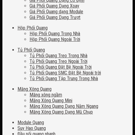
Giá Phối Quang Dạng Cố Định
Giá Phối Quang Dạng Xoay
Giá Phối Quang dạng Module
Giá Phối Quang Dạng Trượt
Hộp Phối Quang
Hộp Phối Quang Trong Nhà
Hộp Phối Quang Ngoài Trời
Tủ Phối Quang
Tủ Phối Quang Treo Trong Nhà
Tủ Phối Quang Treo Ngoài Trời
Tủ Phối Quang Đặt Bệ Ngoài Trời
Tủ Phối Quang SMC Đặt Bệ Ngoài trời
Tủ Phối Quang Tập Trung Trong Nhà
Măng Xông Quang
Măng xông ngầm
Măng Xông Quang Mini
Măng Xông Quang Dạng Nằm Ngang
Măng Xông Quang Dạng Mũ Chụp
Module Quang
Suy Hao Quang
Đầu nối quang nhanh