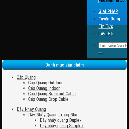
Phụ Kiện Thi Công
GIẢI PHÁP
Tuyển Dụng
Tin Tức
Liên Hệ
Search for:
Danh mục sản phẩm
Cáp Quang
Cáp Quang Outdoor
Cáp Quang Indoor
Cáp Quang Breakout Cable
Cáp Quang Drop Cable
Dây Nhảy Quang
Dây Nhảy Quang Trong Nhà
Dây nhảy quang Duplex
Dây nhảy quang Simplex