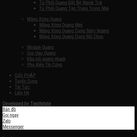
Tủ Phối Quang Đặt Bệ Ngoài Trời
Tủ Phối Quang Tập Trung Trong Nhà
Măng Xông Quang
Măng Xông Quang Mini
Măng Xông Quang Dạng Nằm Ngang
Măng Xông Quang Dạng Mũ Chụp
Module Quang
Suy Hao Quang
Đầu nối quang nhanh
Phụ Kiện Thi Công
GIẢI PHÁP
Tuyển Dụng
Tin Tức
Liên Hệ
Developed by
Tiepthitute
Bản đồ
Gọi ngay
Zalo
Messenger