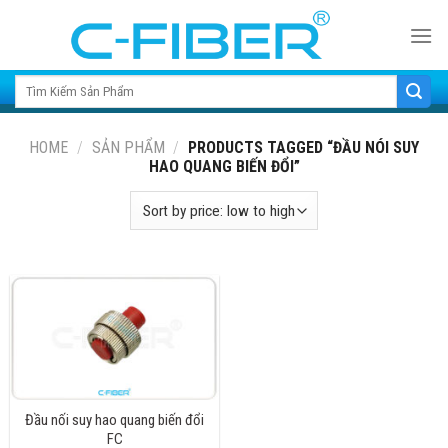
Skip
to
content
Search for:
HOME
/
SẢN PHẨM
/
PRODUCTS TAGGED “ĐẦU NÓI SUY
HAO QUANG BIẾN ĐỔI”
Đầu nối suy hao quang biến đổi
FC