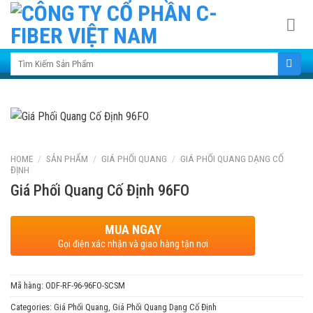
Skip
to
content
Search for:
HOME
/
SẢN PHẨM
/
GIÁ PHỐI QUANG
/
GIÁ PHỐI QUANG DẠNG CỐ
ĐỊNH
Giá Phối Quang Cố Định 96FO
MUA NGAY
Gọi điện xác nhận và giao hàng tận nơi
Mã hàng:
ODF-RF-96-96FO-SCSM
Categories:
Giá Phối Quang
,
Giá Phối Quang Dạng Cố Định