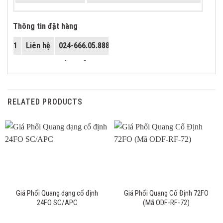
Dung lượng
96FO
Thông tin đặt hàng
Kích thước
430x350x133.5mm
1
Liên hệ
024-666.05.888
Trọng lượng
5.2kg
2
Email
info@c-fiber.vn
RELATED PRODUCTS
Giá Phối Quang dạng cố định
Giá Phối Quang Cố Định 72FO
24FO SC/APC
(Mã ODF-RF-72)